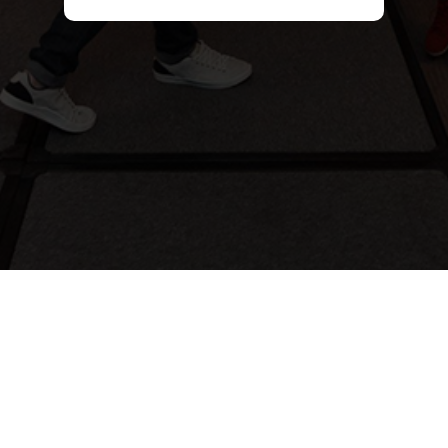
© Copyright 2021 de Ricardo Ventura - Todos os