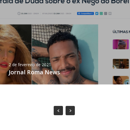
2 de fevereiro de 2021
Jornal Roma News